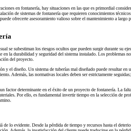
raciones en fontanería, hay situaciones en las que es primordial conside
talación de sistemas de fontanería que requieren conocimientos técnico
 puede ofrecerte asesoramiento valioso sobre el mantenimiento a largo p
ería
usual se subestiman los riesgos ocultos que pueden surgir durante su ejec
 en la durabilidad y seguridad del sistema instalado. Los problemas no s
ación del proyecto.
ón y el diseño. Un sistema de tuberías mal diseñado puede resultar en un
nto. Además, las normativas locales deben ser estrictamente seguidas; 
un factor determinante en el éxito de un proyecto de fontanería. La falt
teriales. Por ello, es fundamental invertir tiempo en la selección de pro
camino.
 de lo evidente. Desde la pérdida de tiempo y recursos hasta el deterio
ción. Además, la insatisfacción del cliente puede traducirse en la pérdi