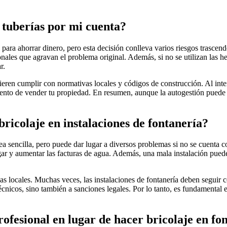
r tuberías por mi cuenta?
para ahorrar dinero, pero esta decisión conlleva varios riesgos trascend
nales que agravan el problema original. Además, si no se utilizan las h
r.
ren cumplir con normativas locales y códigos de construcción. Al intenta
mento de vender tu propiedad. En resumen, aunque la autogestión puede 
ricolaje en instalaciones de fontanería?
rea sencilla, pero puede dar lugar a diversos problemas si no se cuenta c
ar y aumentar las facturas de agua. Además, una mala instalación puede 
as locales. Muchas veces, las instalaciones de fontanería deben seguir c
écnicos, sino también a sanciones legales. Por lo tanto, es fundamental 
ofesional en lugar de hacer bricolaje en fo