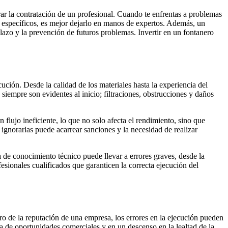
rar la contratación de un profesional. Cuando te enfrentas a problemas
s específicos, es mejor dejarlo en manos de expertos. Además, un
lazo y la prevención de futuros problemas. Invertir en un fontanero
ución. Desde la calidad de los materiales hasta la experiencia del
iempre son evidentes al inicio; filtraciones, obstrucciones y daños
 flujo ineficiente, lo que no solo afecta el rendimiento, sino que
ignorarlas puede acarrear sanciones y la necesidad de realizar
a de conocimiento técnico puede llevar a errores graves, desde la
fesionales cualificados que garanticen la correcta ejecución del
ro de la reputación de una empresa, los errores en la ejecución pueden
da de oportunidades comerciales y en un descenso en la lealtad de la