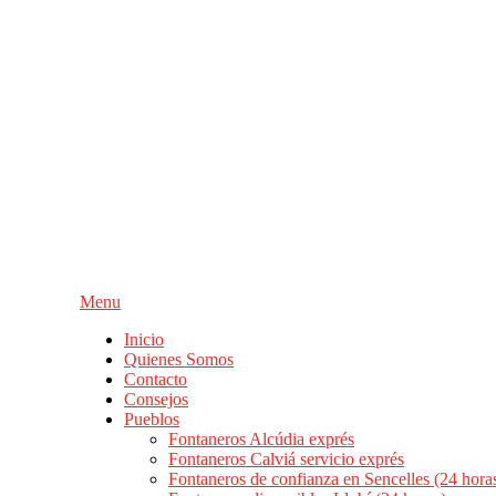
Skip
to
content
Menu
Inicio
Quienes Somos
Contacto
Consejos
Pueblos
Fontaneros Alcúdia exprés
Fontaneros Calviá servicio exprés
Fontaneros de confianza en Sencelles (24 hora