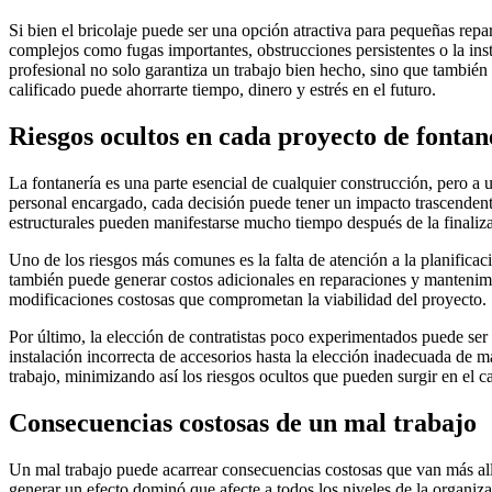
Si bien el bricolaje puede ser una opción atractiva para pequeñas repa
complejos como fugas importantes, obstrucciones persistentes o la ins
profesional no solo garantiza un trabajo bien hecho, sino que también
calificado puede ahorrarte tiempo, dinero y estrés en el futuro.
Riesgos ocultos en cada proyecto de fontan
La fontanería es una parte esencial de cualquier construcción, pero a 
personal encargado, cada decisión puede tener un impacto trascendente
estructurales pueden manifestarse mucho tiempo después de la finaliz
Uno de los riesgos más comunes es la falta de atención a la planificaci
también puede generar costos adicionales en reparaciones y mantenimie
modificaciones costosas que comprometan la viabilidad del proyecto.
Por último, la elección de contratistas poco experimentados puede ser 
instalación incorrecta de accesorios hasta la elección inadecuada de ma
trabajo, minimizando así los riesgos ocultos que pueden surgir en el 
Consecuencias costosas de un mal trabajo
Un mal trabajo puede acarrear consecuencias costosas que van más allá
generar un efecto dominó que afecte a todos los niveles de la organiza