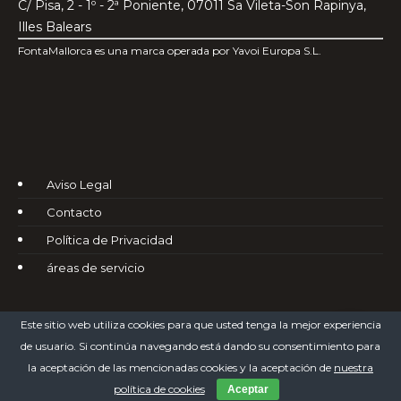
C/ Pisa, 2 - 1º - 2ª Poniente, 07011 Sa Vileta-Son Rapinya,
Illes Balears
FontaMallorca es una marca operada por Yavoi Europa S.L.
Aviso Legal
Contacto
Política de Privacidad
áreas de servicio
Este sitio web utiliza cookies para que usted tenga la mejor experiencia
de usuario. Si continúa navegando está dando su consentimiento para
la aceptación de las mencionadas cookies y la aceptación de
nuestra
Fontanería FontaMallorca © 2025
política de cookies
Aceptar