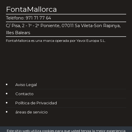
FontaMallorca
Teléfono: 971 71 77 64
C/ Pisa, 2 - 1º - 2ª Poniente, 07011 Sa Vileta-Son Rapinya,
Illes Balears
FontaMallorca es una marca operada por Yavoi Europa S.L.
Aviso Legal
Contacto
Política de Privacidad
áreas de servicio
Este sitio web utiliza cookies para que usted tenga la mejor experiencia