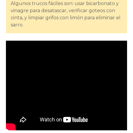
Algunos trucos fáciles son: usar bicarbonato y
vinagre para desatascar, verificar goteos con
cinta, y limpiar grifos con limón para eliminar el
sarro.