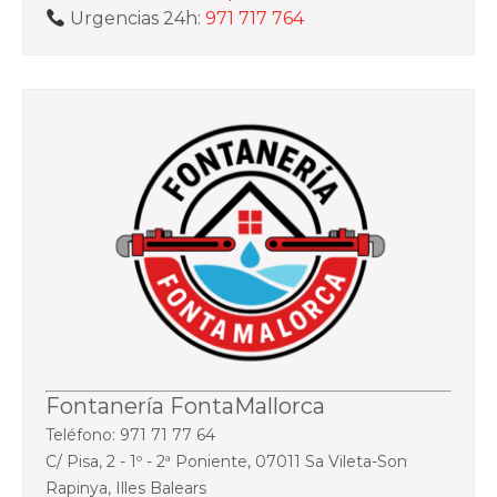
ENTRADAS
Urgencias 24h:
971 717 764
Fontanería FontaMallorca
Teléfono: 971 71 77 64
C/ Pisa, 2 - 1º - 2ª Poniente, 07011 Sa Vileta-Son
Rapinya, Illes Balears